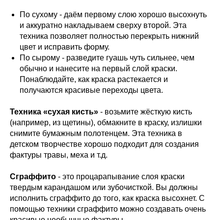
По сухому - даём первому слою хорошо высохнуть
и аккуратно накладываем сверху второй. Эта
техника позволяет полностью перекрыть нижний
цвет и исправить форму.
По сырому - разведите гуашь чуть сильнее, чем
обычно и нанесите на первый слой краски.
Понаблюдайте, как краска растекается и
получаются красивые переходы цвета.
Техника «сухая кисть»
- возьмите жёсткую кисть
(например, из щетины), обмакните в краску, излишки
снимите бумажным полотенцем. Эта техника в
детском творчестве хорошо подходит для создания
фактуры травы, меха и т.д.
Сграффито
- это процарапывание слоя краски
твердым карандашом или зубочисткой. Вы должны
исполнить сграффито до того, как краска высохнет. С
помощью техники сграффито можно создавать очень
красивые необычные фактуры.