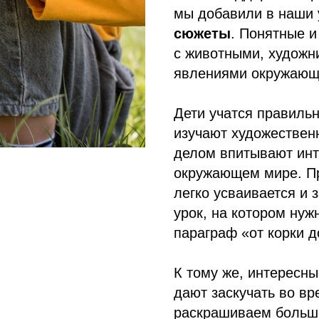
мы добавили в наши 
сюжеты
. Понятные и
с животными, художн
явлениями окружающ
Дети учатся правильн
изучают художествен
делом впитывают ин
окружающем мире. Пр
легко усваивается и 
урок, на котором нужн
параграф «от корки д
К тому же, интересны
дают заскучать во вр
раскрашиваем большо