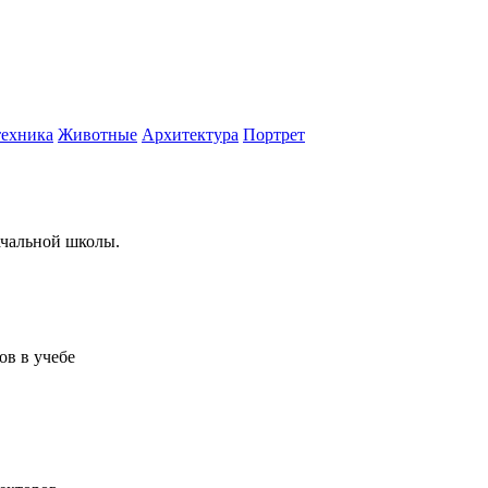
техника
Животные
Архитектура
Портрет
ачальной школы.
ов в учебе