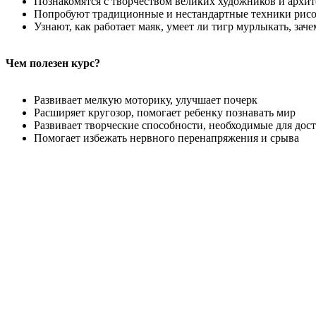
Познакомятся с творчеством великих художников и архи
Попробуют традиционные и нестандартные техники рисов
Узнают, как работает маяк, умеет ли тигр мурлыкать, зач
Чем полезен курс?
Развивает мелкую моторику, улучшает почерк
Расширяет кругозор, помогает ребенку познавать мир
Развивает творческие способности, необходимые для дос
Помогает избежать нервного перенапряжения и срыва