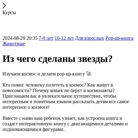
Курсы
2024-08-29 20:35
7-9 лет
10-12 лет
Для взрослых
Pop-up-книга
Животные
Из чего сделаны звезды?
Изучаем космос и делаем pop-up-книгу 🚀
Кто помог человеку полететь в космос? Как живут в
невесомости? Почему кошек не берут в космонавты?
Приглашаем вас в увлекательное путешествие, чтобы
интересным и понятным языком рассказать детям все самое
интересное о космосе!
Вместе с нами ваш ребенок узнает, как устроена книга и
создаст интерактивную книгу с двигающимися деталями и
поднимающимися фигурами.